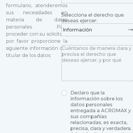
a
formulario, atenderemos
i
P
S
sus necesidades en
Selecciona el derecho que
l
a
e
materia de datos
deseas ejercer:
r
l
personales. Para
a
e
g
c
proceder con su solicitud,
r
c
por favor proporcione la
a
i
P
siguiente información del
p
o
a
titular de los datos:
h
n
r
d
a
a
e
e
g
s
j
r
e
e
a
a
r
p
s
c
M
Declaro que la
h
e
e
u
información sobre los
T
j
r
l
e
datos personales
e
:
t
x
entregada a ACROMAX y
r
C
i
t
sus compañías
c
h
p
relacionadas, es exacta,
e
o
l
precisa, clara y verdadera.
r
i
e