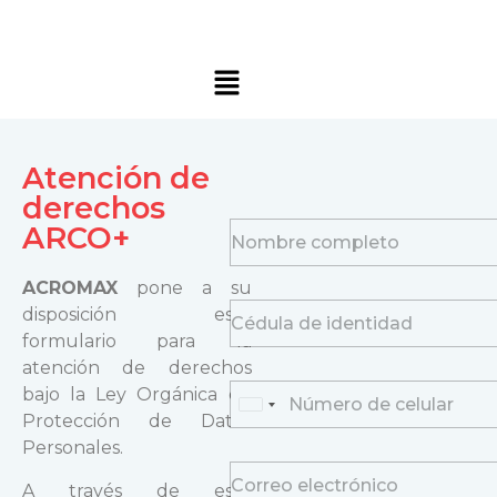
Atención de
derechos
N
ARCO+
a
m
ACROMAX
pone a su
e
C
*
disposición este
é
formulario para la
d
atención de derechos
u
P
bajo la Ley Orgánica de
l
United States +1
h
a
Protección de Datos
o
Personales.
n
E
e
A través de este
m