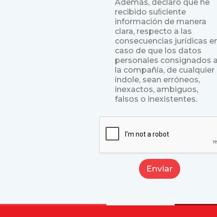
Además, declaro que he
:
c
C
recibido suﬁciente
e
h
información de manera
o
clara, respecto a las
i
consecuencias jurídicas e
c
caso de que los datos
e
personales consignados 
la compañía, de cualquier
índole, sean erróneos,
inexactos, ambiguos,
falsos o inexistentes.
Enviar